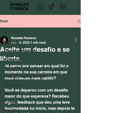
RONALDO
FONSECA
Post
All Posts
Ronaldo Fonseca
All Posts
Nov 10, 2022
1 min read
Aceite um desafio e se
Empreendedorismo
liberte.
Liderança
Já parou pra pensar em qual foi o 
Comportamento
momento na sua carreira em que 
A-Lab | Grupo Dreamers
você cresceu mais rápido?
Inovação
Você se deparou com um desafio 
Gestão
maior do que esperava? Recebeu 
algum feedback que deu uma leve 
Cultura
incomodada no início, mas depois te 
Branding